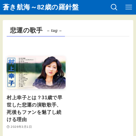
蒼き航海～82歳の羅針盤
悲運の歌手
– tag –
村上幸子とは？31歳で早
世した悲運の演歌歌手、
死後もファンを魅了し続
ける理由
2026年3月1日