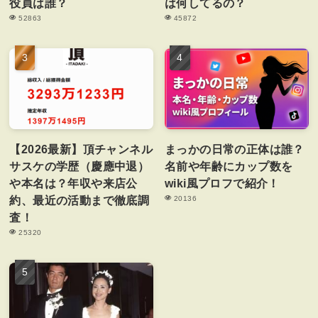
役員は誰？
は何してるの？
52863
45872
【2026最新】頂チャンネル
まっかの日常の正体は誰？
サスケの学歴（慶應中退）
名前や年齢にカップ数を
や本名は？年収や来店公
wiki風プロフで紹介！
約、最近の活動まで徹底調
20136
査！
25320