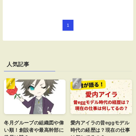
1
人気記事
冬月グループの組織図や偉
愛内アイラの昔eggモデル
い順！創設者や最高幹部に
時代の経歴は？現在の仕事