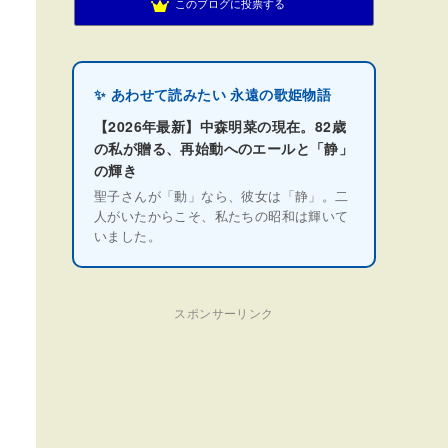
このブログに投票する
✨ あわせて読みたい 永遠の歌姫物語
【2026年最新】中森明菜の現在。82歳
の私が贈る、再始動へのエールと「静」
の輝き
聖子さんが「動」なら、彼女は「静」。二
人がいたからこそ、私たちの昭和は輝いて
いました。
スポンサーリンク