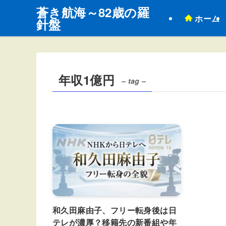
蒼き航海～82歳の羅
ホーム
針盤
年収1億円
– tag –
和久田麻由子、フリー転身後は日
テレが濃厚？移籍先の新番組や年