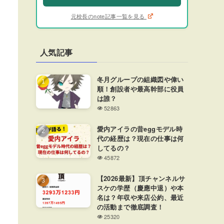
元校長のnote記事一覧を見る
人気記事
冬月グループの組織図や偉い
順！創設者や最高幹部に役員
は誰？
52863
愛内アイラの昔eggモデル時
代の経歴は？現在の仕事は何
してるの？
45872
【2026最新】頂チャンネルサ
スケの学歴（慶應中退）や本
名は？年収や来店公約、最近
の活動まで徹底調査！
25320