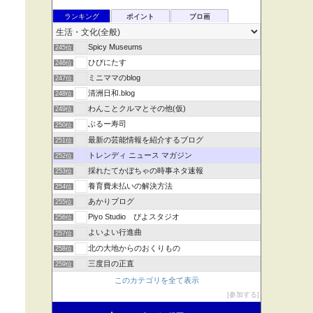
ランキング
ポイント
ブロ画
Spicy Museums
245位
ひびにたす
246位
ミニママのblog
247位
清洲日和.blog
248位
わんことクルマとその他(仮)
249位
ぶるー寿司
250位
最新の芸能情報を紹介するブログ
251位
トレンディ ニュース マガジン
252位
採れたてかぼちゃの時事ネタ速報
253位
養育費未払いの解決方法
254位
あかりブログ
255位
Piyo Studio ぴよスタジオ
256位
よいよい行進曲
257位
北の大地からのおくりもの
258位
三度目の正直
259位
このカテゴリを全て表示
参加する