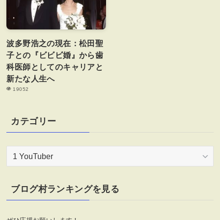
波多野浩之の現在：松田聖
子との『ビビビ婚』から歯
科医師としてのキャリアと
新たな人生へ
19052
カテゴリー
カ
テ
ゴ
リ
ブログ村ランキングを見る
ー