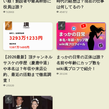
い順！創設者や最高幹部に
時代の経歴は？現在の仕事
役員は誰？
は何してるの？
52863
45872
【2026最新】頂チャンネル
まっかの日常の正体は誰？
サスケの学歴（慶應中退）
名前や年齢にカップ数を
や本名は？年収や来店公
wiki風プロフで紹介！
約、最近の活動まで徹底調
20136
査！
25320