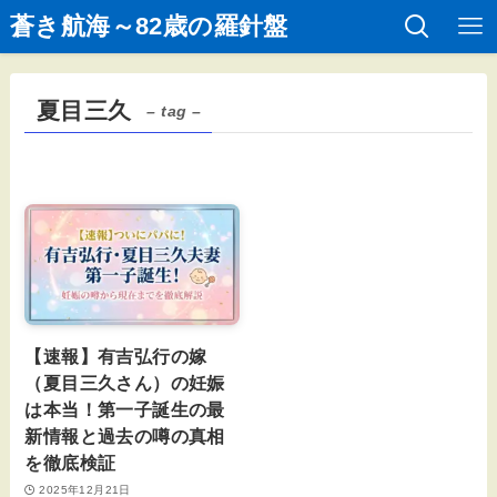
蒼き航海～82歳の羅針盤
夏目三久
– tag –
【速報】有吉弘行の嫁
（夏目三久さん）の妊娠
は本当！第一子誕生の最
新情報と過去の噂の真相
を徹底検証
2025年12月21日