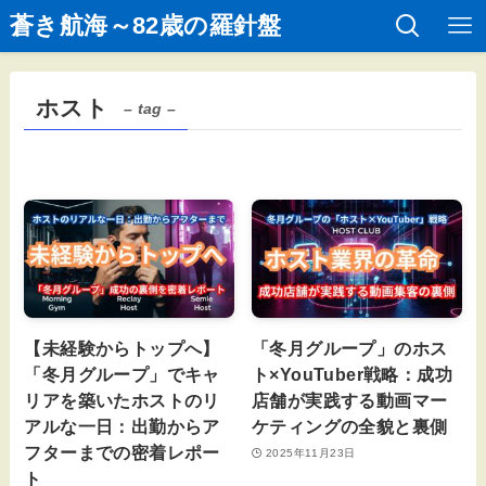
蒼き航海～82歳の羅針盤
ホスト
– tag –
【未経験からトップへ】
「冬月グループ」のホス
「冬月グループ」でキャ
ト×YouTuber戦略：成功
リアを築いたホストのリ
店舗が実践する動画マー
アルな一日：出勤からア
ケティングの全貌と裏側
フターまでの密着レポー
2025年11月23日
ト