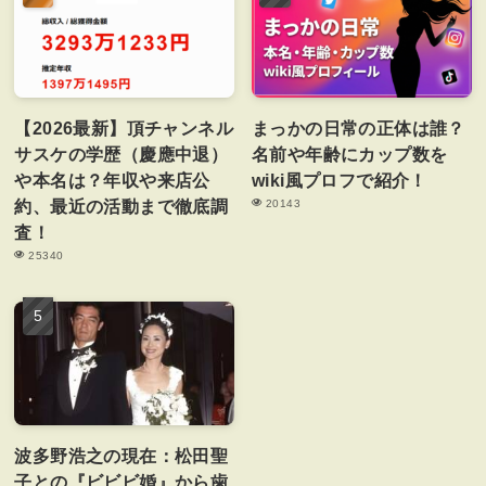
【2026最新】頂チャンネル
まっかの日常の正体は誰？
サスケの学歴（慶應中退）
名前や年齢にカップ数を
や本名は？年収や来店公
wiki風プロフで紹介！
約、最近の活動まで徹底調
20143
査！
25340
波多野浩之の現在：松田聖
子との『ビビビ婚』から歯