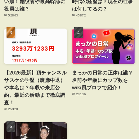
い順！創設者や最高幹部に
時代の経歴は？現在の仕事
役員は誰？
は何してるの？
52863
45872
【2026最新】頂チャンネル
まっかの日常の正体は誰？
サスケの学歴（慶應中退）
名前や年齢にカップ数を
や本名は？年収や来店公
wiki風プロフで紹介！
約、最近の活動まで徹底調
20136
査！
25320