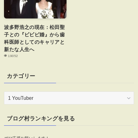
波多野浩之の現在：松田聖
子との『ビビビ婚』から歯
科医師としてのキャリアと
新たな人生へ
19052
カテゴリー
カ
テ
ゴ
リ
ブログ村ランキングを見る
ー