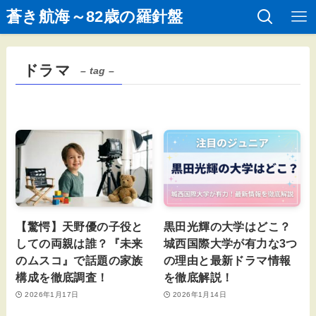
蒼き航海～82歳の羅針盤
ドラマ
– tag –
【驚愕】天野優の子役と
黒田光輝の大学はどこ？
しての両親は誰？『未来
城西国際大学が有力な3つ
のムスコ』で話題の家族
の理由と最新ドラマ情報
構成を徹底調査！
を徹底解説！
2026年1月17日
2026年1月14日