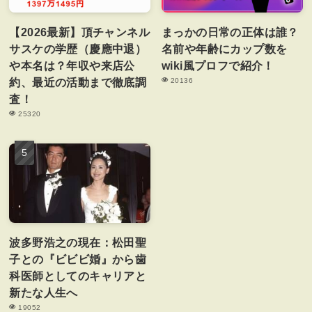
【2026最新】頂チャンネル
まっかの日常の正体は誰？
サスケの学歴（慶應中退）
名前や年齢にカップ数を
や本名は？年収や来店公
wiki風プロフで紹介！
約、最近の活動まで徹底調
20136
査！
25320
波多野浩之の現在：松田聖
子との『ビビビ婚』から歯
科医師としてのキャリアと
新たな人生へ
19052