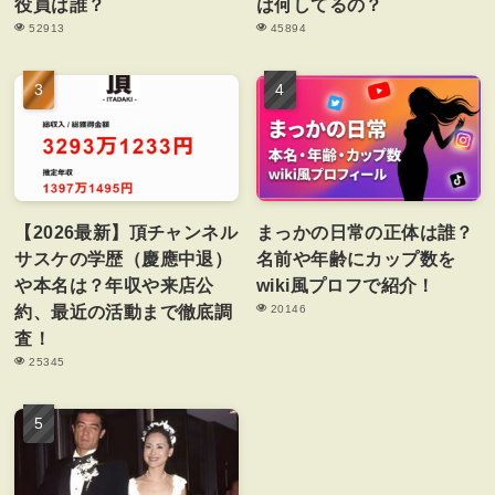
役員は誰？
は何してるの？
52913
45894
【2026最新】頂チャンネル
まっかの日常の正体は誰？
サスケの学歴（慶應中退）
名前や年齢にカップ数を
や本名は？年収や来店公
wiki風プロフで紹介！
約、最近の活動まで徹底調
20146
査！
25345