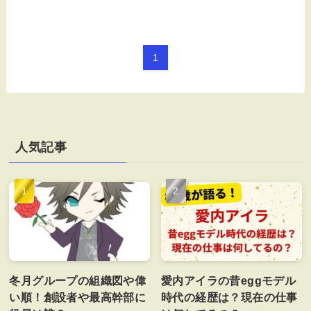
1
人気記事
冬月グループの組織図や偉
愛内アイラの昔eggモデル
い順！創設者や最高幹部に
時代の経歴は？現在の仕事